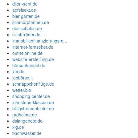
dijon-senf.de
apfelsekt.de
bier-garten.de
schmorpfannen.de
obstschalen.de
e-fahrräder.de
immobilienfinanzierungsre...
internet-fernseher.de
outlet-online.de
website-erstellung.de
börsenhandel.de
xm.de
jobbörse.it
schnäppchenflüge.de
wetter.bio
shopping-center.de
lohnsteuerklassen.de
billigstromanbieter.de
radhelme.de
dslangebote.de
xlg.de
bachwasser.de