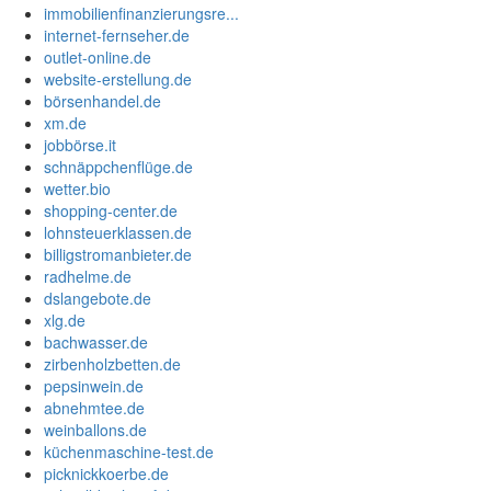
immobilienfinanzierungsre...
internet-fernseher.de
outlet-online.de
website-erstellung.de
börsenhandel.de
xm.de
jobbörse.it
schnäppchenflüge.de
wetter.bio
shopping-center.de
lohnsteuerklassen.de
billigstromanbieter.de
radhelme.de
dslangebote.de
xlg.de
bachwasser.de
zirbenholzbetten.de
pepsinwein.de
abnehmtee.de
weinballons.de
küchenmaschine-test.de
picknickkoerbe.de