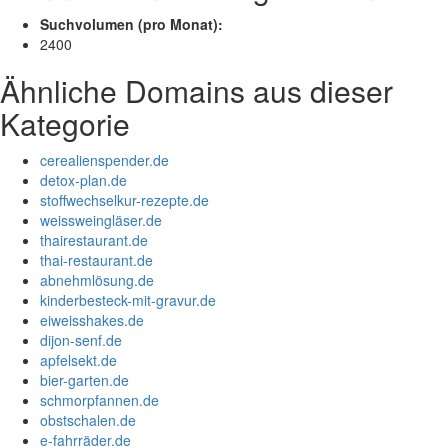
Suchvolumen (pro Monat):
2400
Ähnliche Domains aus dieser
Kategorie
cerealienspender.de
detox-plan.de
stoffwechselkur-rezepte.de
weissweingläser.de
thairestaurant.de
thai-restaurant.de
abnehmlösung.de
kinderbesteck-mit-gravur.de
eiweisshakes.de
dijon-senf.de
apfelsekt.de
bier-garten.de
schmorpfannen.de
obstschalen.de
e-fahrräder.de