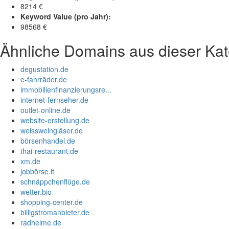
8214 €
Keyword Value (pro Jahr):
98568 €
Ähnliche Domains aus dieser Kat
degustation.de
e-fahrräder.de
immobilienfinanzierungsre...
internet-fernseher.de
outlet-online.de
website-erstellung.de
weissweingläser.de
börsenhandel.de
thai-restaurant.de
xm.de
jobbörse.it
schnäppchenflüge.de
wetter.bio
shopping-center.de
billigstromanbieter.de
radhelme.de