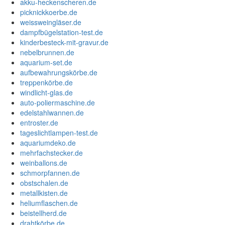
akku-heckenscheren.de
picknickkoerbe.de
weissweingläser.de
dampfbügelstation-test.de
kinderbesteck-mit-gravur.de
nebelbrunnen.de
aquarium-set.de
aufbewahrungskörbe.de
treppenkörbe.de
windlicht-glas.de
auto-poliermaschine.de
edelstahlwannen.de
entroster.de
tageslichtlampen-test.de
aquariumdeko.de
mehrfachstecker.de
weinballons.de
schmorpfannen.de
obstschalen.de
metallkisten.de
heliumflaschen.de
beistellherd.de
drahtkörbe.de