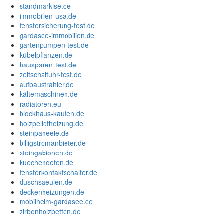
standmarkise.de
immobilien-usa.de
fenstersicherung-test.de
gardasee-immobilien.de
gartenpumpen-test.de
kübelpflanzen.de
bausparen-test.de
zeitschaltuhr-test.de
aufbaustrahler.de
kältemaschinen.de
radiatoren.eu
blockhaus-kaufen.de
holzpelletheizung.de
steinpaneele.de
billigstromanbieter.de
steingabionen.de
kuechenoefen.de
fensterkontaktschalter.de
duschsaeulen.de
deckenheizungen.de
mobilheim-gardasee.de
zirbenholzbetten.de