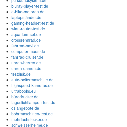
pc-soundsystem.de
bluray-player-test.de
e-bike-motoren.de
laptopständer.de
gaming-headset-test.de
wlan-router-test.de
aquarium-set.de
crossrennrad.de
fahrrad-navi.de
computer-maus.de
fahrrad-cruiser.de
uhren-herren.de
uhren-damen.de
testdisk.de
auto-poliermaschine.de
highspeed-kameras.de
ultrabooks.eu
bürodrucker.de
tageslichtlampen-test.de
dslangebote.de
bohrmaschinen-test.de
mehrfachstecker.de
schweisserhelme.de