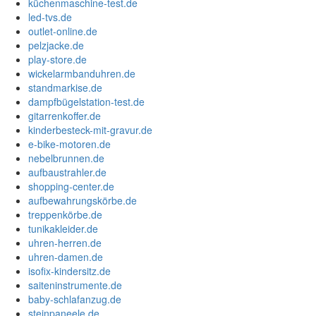
küchenmaschine-test.de
led-tvs.de
outlet-online.de
pelzjacke.de
play-store.de
wickelarmbanduhren.de
standmarkise.de
dampfbügelstation-test.de
gitarrenkoffer.de
kinderbesteck-mit-gravur.de
e-bike-motoren.de
nebelbrunnen.de
aufbaustrahler.de
shopping-center.de
aufbewahrungskörbe.de
treppenkörbe.de
tunikakleider.de
uhren-herren.de
uhren-damen.de
isofix-kindersitz.de
saiteninstrumente.de
baby-schlafanzug.de
steinpaneele.de