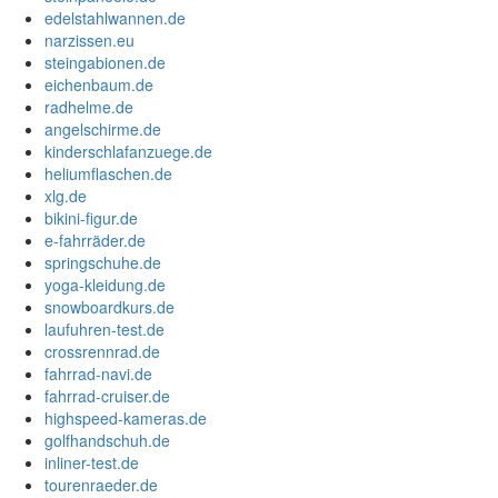
edelstahlwannen.de
narzissen.eu
steingabionen.de
eichenbaum.de
radhelme.de
angelschirme.de
kinderschlafanzuege.de
heliumflaschen.de
xlg.de
bikini-figur.de
e-fahrräder.de
springschuhe.de
yoga-kleidung.de
snowboardkurs.de
laufuhren-test.de
crossrennrad.de
fahrrad-navi.de
fahrrad-cruiser.de
highspeed-kameras.de
golfhandschuh.de
inliner-test.de
tourenraeder.de